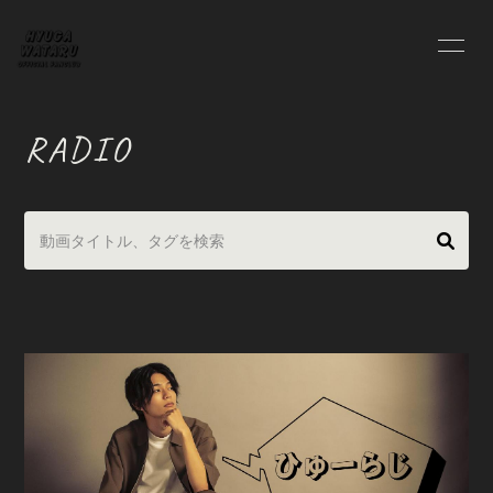
HOME
INFORMATION
RADIO
PROFILE
BLOG
MOVIE
RADIO
PHOTO
会員登録
ログイン