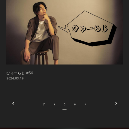
ひゅーらじ #56
2024.03.19
3
4
5
6
7