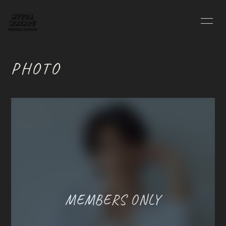
HOME
INFORMATION
PHOTO
PROFILE
BLOG
MOVIE
RADIO
PHOTO
会員登録
ログイン