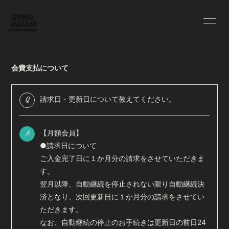
HOME
INFORMATION
会費支払について
PROFILE
BLOG
Q
請求日・更新日について教えてください。
MOVIE
RADIO
A
【月額会員】
PHOTO
●請求日について
ご入金完了日に１か月分の請求をさせていただきま
す。
翌月以降、自動継続を停止されない限り自動継続決
済となり、次回更新日に１か月分の請求をさせてい
ただきます。
会員登録
ログイン
なお、自動継続の停止のお手続きは更新日の前日24